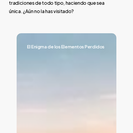
tradiciones
de
todo
tipo,
haciendo
que
sea
única.
¿Aún
no
la
has
visitado?
El
Enigma
El Enigma de los Elementos Perdidos
de
los
Elementos
Perdidos