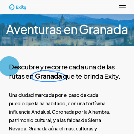
Menu
Skip
to
Close
main
Aventuras en Granada
Menu
content
Descubre y recorre cada una de las
rutas en
Granada
que te brinda Exity.
Una
ciudad
marcada
por
el
paso
de
cada
pueblo
que
la
ha
habitado,
con
una
fortísima
influencia
Andalusí.
Coronada
por
la
Alhambra,
patrimonio
cultural,
y
a
las
faldas
de
Sierra
Nevada,
Granada
aúna
climas,
culturas
y