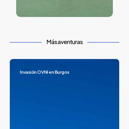
Más aventuras
Invasión
OVNI
Invasión OVNI en Burgos
en
Burgos