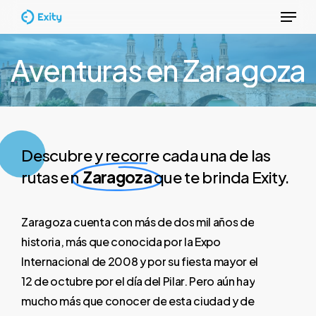
Menu
Skip
to
Close
main
Aventuras
en
Zaragoza
Menu
content
Descubre y recorre cada una de las
rutas en
Zaragoza
que te brinda Exity.
Zaragoza
cuenta
con
más
de
dos
mil
años
de
historia,
más
que
conocida
por
la
Expo
Internacional
de
2008
y
por
su
fiesta
mayor
el
12
de
octubre
por
el
día
del
Pilar.
Pero
aún
hay
mucho
más
que
conocer
de
esta
ciudad
y
de