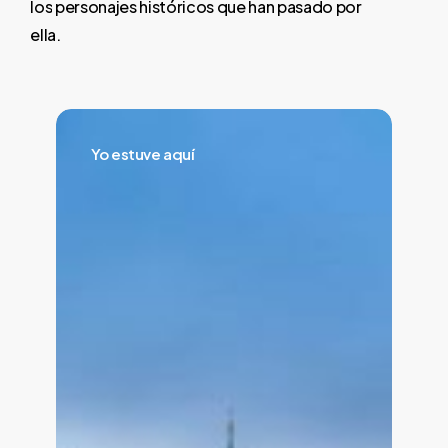
los
personajes
históricos
que
han
pasado
por
ella.
Yo
estuve
Yo estuve aquí
aquí