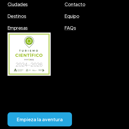
Ciudades
Contacto
Destinos
Equipo
Empresas
FAQs
E
m
p
i
e
z
a
l
a
a
v
e
n
t
u
r
a