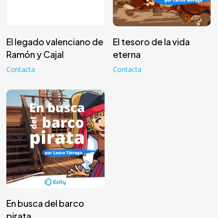
Leer más
Leer más
El legado valenciano de
El tesoro de la vida
Ramón y Cajal
eterna
Contacta
Contacta
Leer más
En busca del barco
pirata