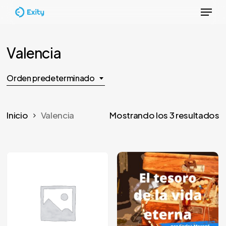
Menu
Skip
to
Close
main
Menu
Valencia
content
Orden predeterminado
Inicio
Valencia
Mostrando los 3 resultados