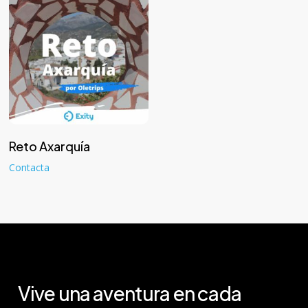
Leer más
Reto Axarquía
Contacta
Vive
una
aventura
en
cada