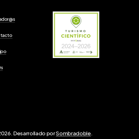
ador@s
tacto
ipo
Qs
2026
. Desarrollado por
Sombradoble
.