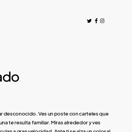
twitter
facebook
instagram
ado
gar desconocido. Ves un poste con carteles que
na te resulta familiar. Miras alrededor y ves
lan a gran velocidad. Ante ti se alza un colosal