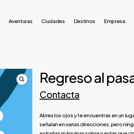
Aventuras
Ciudades
Destinos
Empresa
Regreso al pas
Contacta
Abres los ojos y te encuentras en un lu
señalan en varias direcciones, pero ningu
extrañas máquinas sobre ruedas que circu