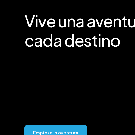
Vive
una
aventu
cada
destino
E
m
p
i
e
z
a
l
a
a
v
e
n
t
u
r
a