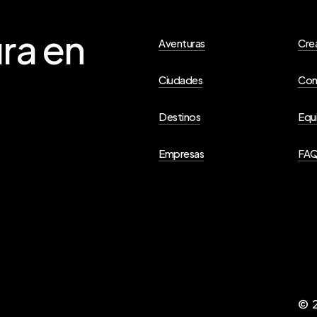
ra
en
Aventuras
Cre
Ciudades
Con
Destinos
Equ
Empresas
FA
©