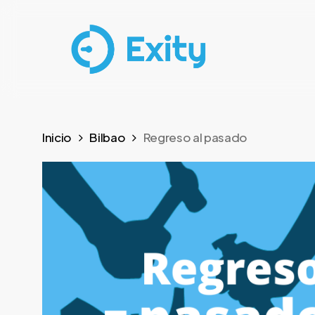
Skip
to
main
content
Inicio
Bilbao
Regreso al pasado