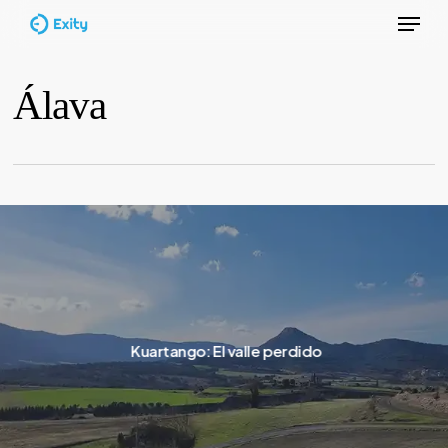
Menu
Skip
to
Close
main
Álava
Menu
content
Kuartango: El valle perdido