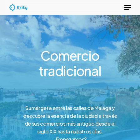
Menu
Skip
to
Close
main
Menu
content
C
o
m
e
r
c
i
o
t
r
a
d
i
c
i
o
n
a
l
Sumérgete
entre
las
calles
de
Málaga
y
descubre
la
esencia
de
la
ciudad
a
través
de
sus
comercios
más
antiguo
desde
el
siglo
XIX
hasta
nuestros
días.
¿Empezamos?