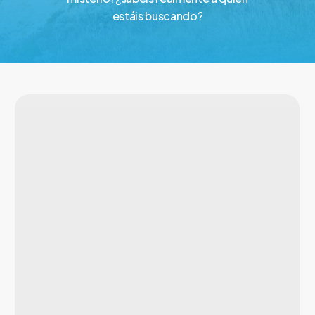
estáis
buscando?