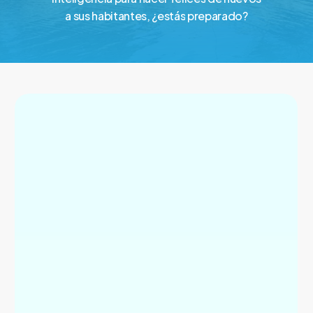
a
sus
habitantes,
¿estás
preparado?