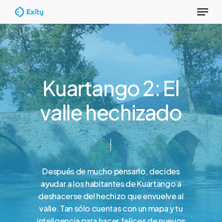
Menu
Skip
to
Close
main
Menu
content
K
u
a
r
t
a
n
g
o
2
:
E
l
v
a
l
l
e
h
e
c
h
i
z
a
d
o
Después
de
mucho
pensarlo,
decides
ayudar
a
los
habitantes
de
Kuartango
a
deshacerse
del
hechizo
que
envuelve
al
valle.
Tan
sólo
cuentas
con
un
mapa
y
tu
inteligencia
para
hacer
felices
de
nuevos